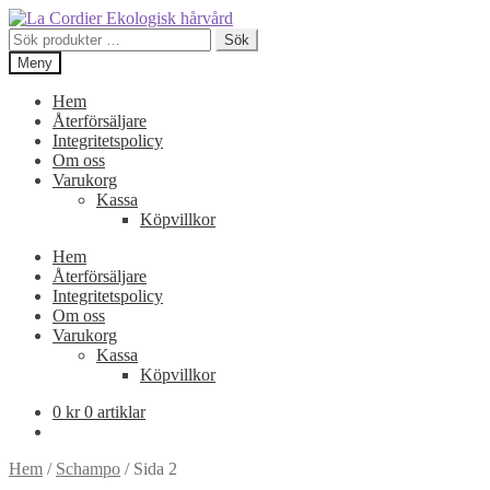
Hoppa
Hoppa
till
till
Sök
Sök
navigering
innehåll
efter:
Meny
Hem
Återförsäljare
Integritetspolicy
Om oss
Varukorg
Kassa
Köpvillkor
Hem
Återförsäljare
Integritetspolicy
Om oss
Varukorg
Kassa
Köpvillkor
0
kr
0 artiklar
Hem
/
Schampo
/
Sida 2