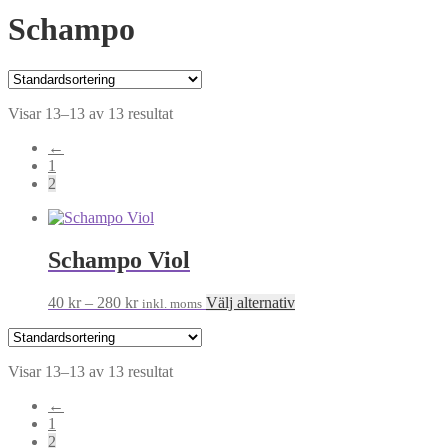
Schampo
Visar 13–13 av 13 resultat
←
1
2
Schampo Viol
Prisintervall:
Den
40
kr
–
280
kr
Välj alternativ
inkl. moms
40 kr
här
till
produkten
280 kr
har
Visar 13–13 av 13 resultat
flera
varianter.
←
De
1
olika
2
alternativen